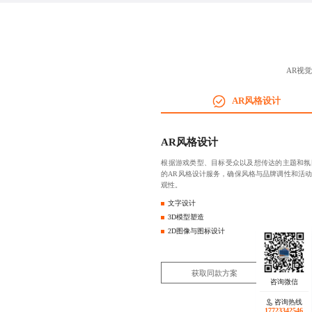
AR视
AR风格设计
AR风格设计
根据游戏类型、目标受众以及想传达的主题和氛
的AR风格设计服务，确保风格与品牌调性和活
观性。
文字设计
3D模型塑造
2D图像与图标设计
获取同款方案
咨询热线
17723342546