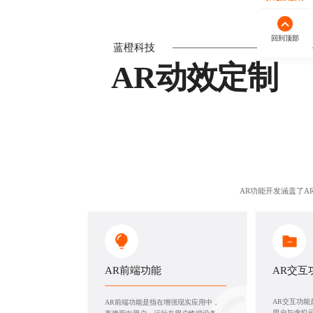
回到顶部
蓝橙科技
AR动效定制
AR功能开发涵盖了A
AR前端功能
AR交互
AR交互功
AR前端功能是指在增强现实应用中，
用户与虚拟