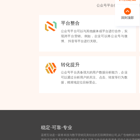
公众号平台优势包括：品牌
回到顶部
回到顶部
平台整合
公众号平台可以与其他媒体或平台进行合作，实
现跨平台营销。例如，企业可以将公众号与微
博、 抖音等平台进行关联。
转化提升
公众号平台具备强大的用户数据分析能力，企业
可以通过分析用户的关注、点击、转发等行为数
据，精准地定位目标受众。
稳定·可靠·专业
蓝橙互动是一家将科技与数字营销完美结合的互联网营销公司,从
广告物料设计
营销活动开发,我们将为您提供个性化,可靠与专业的各项服务,提供个性化营销