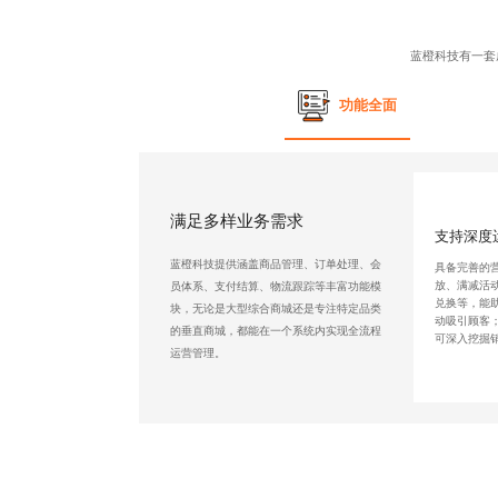
蓝橙科技有一套
功能全面
满足多样业务需求
支持深度
蓝橙科技提供涵盖商品管理、订单处理、会
具备完善的
放、满减活
员体系、支付结算、物流跟踪等丰富功能模
兑换等，能
块，无论是大型综合商城还是专注特定品类
动吸引顾客
的垂直商城，都能在一个系统内实现全流程
可深入挖掘
运营管理。