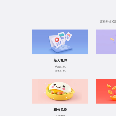
蓝橙科技紧
新人礼包
代金红包
吸粉红包
积分兑换
互动抽奖