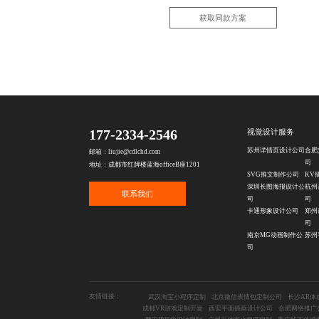
获取同款方案
177-2334-2546
视觉设计服务
苏州详情页设计公司
合肥
邮箱：liujie@cdlchd.com
司
地址：成都市红牌楼蓝海officeB座1201
SVG推文制作公司
KV
深圳长图海报设计公
杭州
联系我们
司
司
卡通形象设计公司
郑州
司
南京MG动画制作公
苏州
司
友情链接：
武汉淘宝小程序定制
北京微信表情包定制公司
长沙AR体
成都VR游戏定制开发
西安平面插画设计公司
合肥网络推广