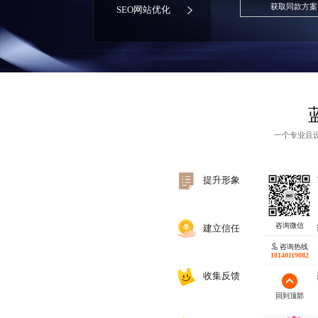
获取同款方案
SEO网站优化
一个专业且
提升形象
建立信任
咨询热线
18140119082
收集反馈
回到顶部