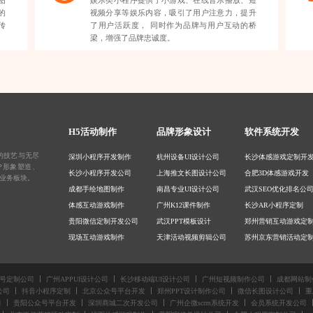
图
娱乐类小程序提供了小游戏、在线音乐播放、短
的
视频分享等娱乐内容，吸引了用户注意力，提升
传
了用户活跃度， 同时作为品牌与用户互动的桥
梁，增强了品牌忠诚度。
H5活动制作
品牌形象设计
软件系统开发
的技艺与无尽
深圳小程序开发制作
杭州设备UI设计公司
长沙体感游戏定制开
IP形象塑造
、
长沙小程序开发公司
上海推文长图设计公司
合肥3D体感游戏开发
业务板块。
成都手绘地图制作
南昌专业UI设计公司
武汉SEO优化排名公
体感互动游戏制作
广州K12课件制作
长沙AR小程序定制
贵阳微信定制开发公司
武汉PPT模板设计
郑州营销互动游戏定
现场互动游戏制作
天津活动视频剪辑公司
苏州京东营销活动定
微信公众号开发
贵阳广告长图设计公司
苏州整站SEO优化公
苏州商城制作公司
苏州微信推文设计公司
合肥淘宝小程序定制
号定制公司
广州APPUI设计公司
长沙移动端UI设计公司
广州短视频制作公司
成都网站制
南京小程序开发制作
天津互动课件设计公司
重庆景区AR开发
公司
抖音小程序定制
北京公众号平台开发
郑州PPT设计制作公司
微信长图设计公司
重
成都商城制作公司
武汉SVG动画设计公司
南京活动小程序定制
司
贵阳公众号平台开发
深圳商城二次开发公司
广州企微scrm系统开发
会员系统开发公司