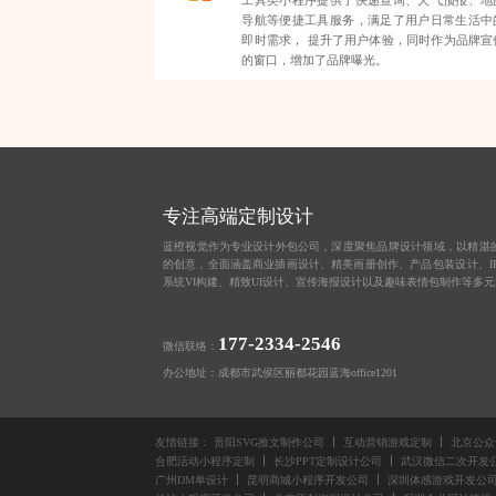
工具类小程序提供了快递查询、天气预报、地
导航等便捷工具服务，满足了用户日常生活中
即时需求， 提升了用户体验，同时作为品牌宣
的窗口，增加了品牌曝光。
专注高端定制设计
蓝橙视觉作为
专业设计外包公司
，深度聚焦品牌设计领域，以精湛
的创意，全面涵盖
商业插画设计
、
精美画册创作
、
产品包装设计
、
系统VI构建、
精致UI设计
、
宣传海报设计
以及趣味
表情包制作
等多元
177-2334-2546
微信联络：
办公地址：成都市武侯区丽都花园蓝海office1201
友情链接：
贵阳SVG推文制作公司
互动营销游戏定制
北京公众
合肥活动小程序定制
长沙PPT定制设计公司
武汉微信二次开发
广州DM单设计
昆明商城小程序开发公司
深圳体感游戏开发公